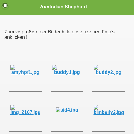
Australian Shepherd Deckrüden,Australian Shepherd Rüden,Australian Shepherd Züchter,Deckrüden,Aussies,Welpen
Zum vergrößern der Bilder bitte die einzelnen Foto's
anklicken !