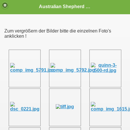
Australian Shepherd Deckrüden,Australian Shepherd Rüden,Australian Shepherd Züchter,Deckrüden,Aussies,Welpen
Zum vergrößern der Bilder bitte die einzelnen Foto's
anklicken !