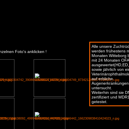
Alle unsere Zuchtrü
werden frühestens m
nzelnen Foto's anklicken !
Monaten Witteborg 
mit 24 Monaten OF
ausgewertet(HD,ED
sowie jährlich von e
Veterinärophthalmo
auf erbliche
Augenerkrankungen
untersucht.
Weiterhin sind sie 
zertifiziert und MDR
getestet.