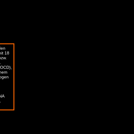
den
it 18
bzw.
A
,OCD),
inem
logen
DNA
1